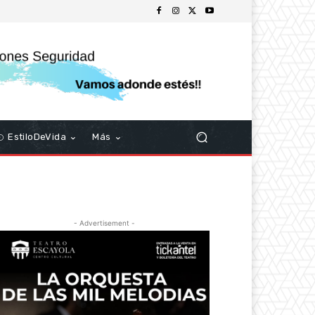
EstiloDeVida
Más
- Advertisement -