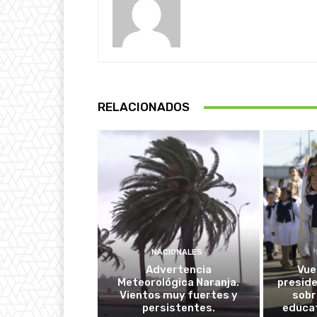
RELACIONADOS
NACIONALES
Advertencia
Vuel
Meteorológica Naranja.
presid
Vientos muy fuertes y
sobr
persistentes.
educat