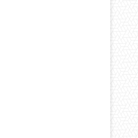
*
co:*