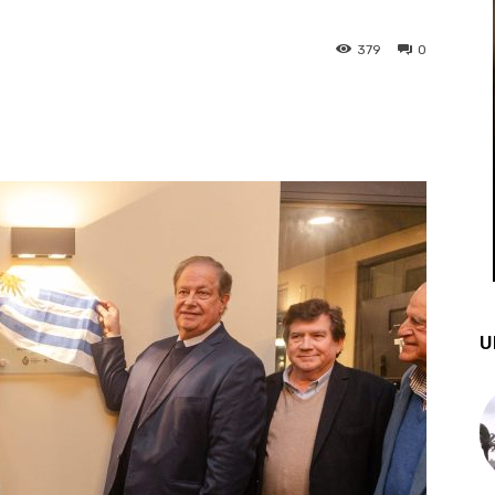
379
0
st
WhatsApp
U