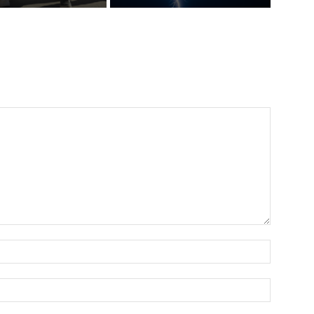
Nombre:
Correo
electróni