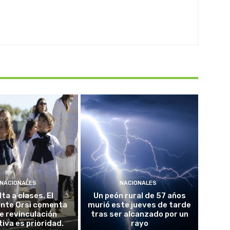
NACIONALES
NACIONALES
ta a clases. El
Un peón rural de 57 años
ente Orsi comenta
murió este jueves de tarde
e revinculación
tras ser alcanzado por un
iva es prioridad.
rayo