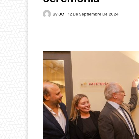
By
JC
12 De Septiembre De 2024
Facebook
X
Pintere