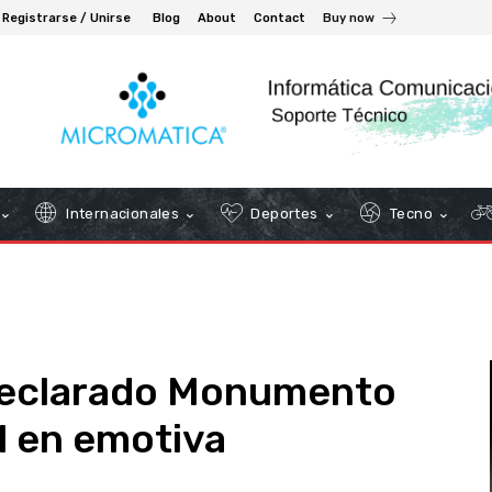
Registrarse / Unirse
Blog
About
Contact
Buy now
Internacionales
Deportes
Tecno
declarado Monumento
l en emotiva