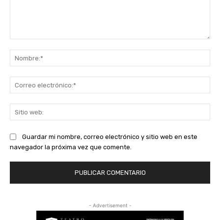
Comentario:
No
Co
ele
Sit
we
Guardar mi nombre, correo electrónico y sitio web en este
navegador la próxima vez que comente.
- Advertisement -