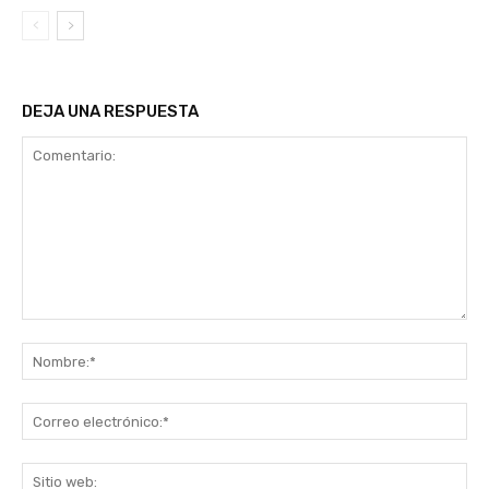
DEJA UNA RESPUESTA
Comentario:
No
Co
ele
Sit