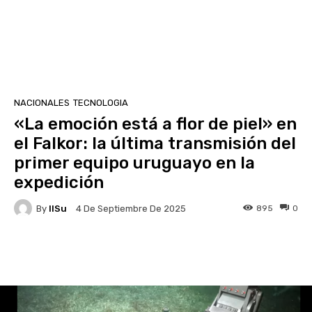
NACIONALES
TECNOLOGIA
«La emoción está a flor de piel» en
el Falkor: la última transmisión del
primer equipo uruguayo en la
expedición
By
IlSu
895
0
4 De Septiembre De 2025
Facebook
X
Pinterest