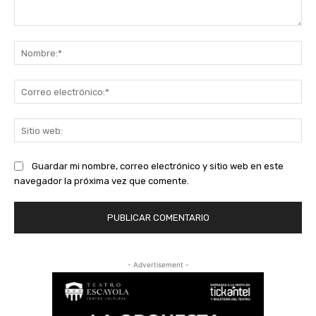
Comentario:
No
Co
ele
Sit
we
Guardar mi nombre, correo electrónico y sitio web en este
navegador la próxima vez que comente.
- Advertisement -