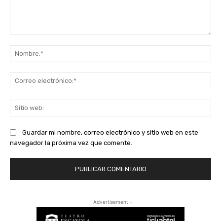
Comentario:
No
Co
ele
Sit
we
Guardar mi nombre, correo electrónico y sitio web en este
navegador la próxima vez que comente.
- Advertisement -