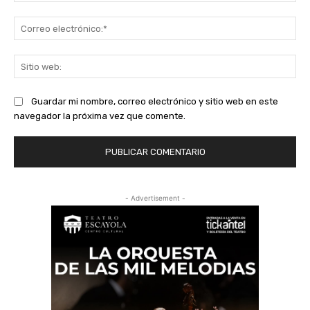
Co
ele
Sit
we
Guardar mi nombre, correo electrónico y sitio web en este
navegador la próxima vez que comente.
- Advertisement -