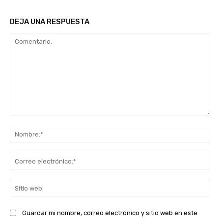
DEJA UNA RESPUESTA
Comentario:
No
Co
ele
Sit
we
Guardar mi nombre, correo electrónico y sitio web en este