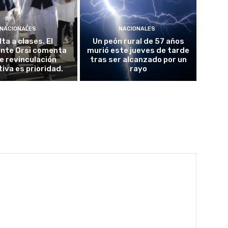
NACIONALES
NACIONALES
ta a clases. El
Un peón rural de 57 años
ente Orsi comenta
murió este jueves de tarde
e revinculación
tras ser alcanzado por un
iva es prioridad.
rayo