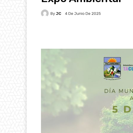
By
JC
4 De Junio De 2025
Facebook
X
Pintere