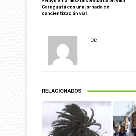
«Mayo Amarillo» desembarcó en Villa
Caraguatá con una jornada de
concientización vial
JC
RELACIONADOS