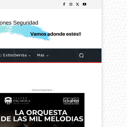
EstiloDeVida
Más
- Advertisement -