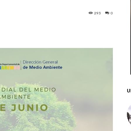
293
0
st
WhatsApp
U