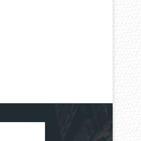
*
co:*