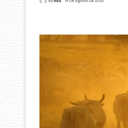
By
IlSu
19 De Agosto De 2025
Facebook
X
Pintere