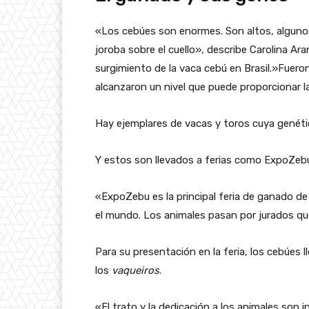
«Los cebúes son enormes. Son altos, algunos
joroba sobre el cuello», describe Carolina 
surgimiento de la vaca cebú en Brasil.»Fuer
alcanzaron un nivel que puede proporcionar l
Hay ejemplares de vacas y toros cuya genétic
Y estos son llevados a ferias como ExpoZebu,
«ExpoZebu es la principal feria de ganado de Br
el mundo. Los animales pasan por jurados que
Para su presentación en la feria, los cebúes
los
vaqueiros
.
«El trato y la dedicación a los animales son