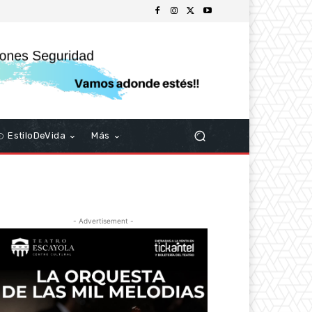
EstiloDeVida
Más
- Advertisement -