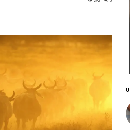
292
0
st
WhatsApp
U