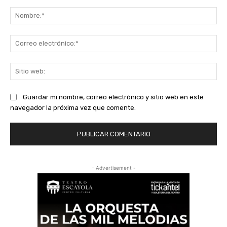
Comentario:
No
Co
ele
Sit
we
Guardar mi nombre, correo electrónico y sitio web en este
navegador la próxima vez que comente.
- Advertisement -