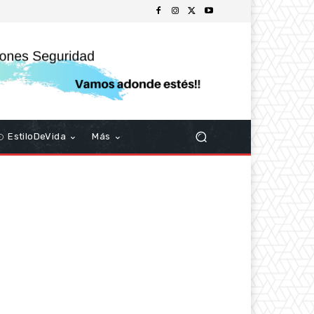
EstiloDeVida
Más