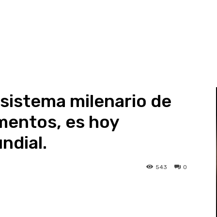
 sistema milenario de
mentos, es hoy
ndial.
543
0
st
WhatsApp