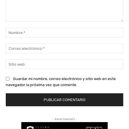
Comentario:
No
Co
ele
Sit
we
Guardar mi nombre, correo electrónico y sitio web en este
navegador la próxima vez que comente.
- Advertisement -