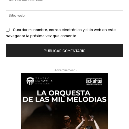
ele
Sit
we
Guardar mi nombre, correo electrónico y sitio web en este
navegador la próxima vez que comente.
- Advertisement -