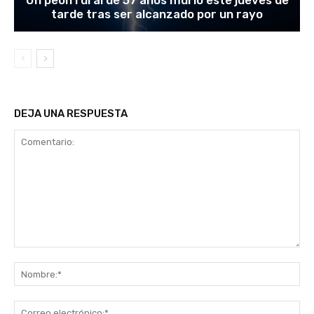
Un peón rural de 57 años murió este jueves de
tarde tras ser alcanzado por un rayo
DEJA UNA RESPUESTA
Comentario:
No
Co