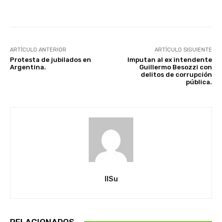
Facebook
X
Pinterest
ARTÍCULO ANTERIOR
ARTÍCULO SIGUIENTE
Protesta de jubilados en
Imputan al ex intendente
Argentina.
Guillermo Besozzi con
delitos de corrupción
pública.
IlSu
RELACIONADOS