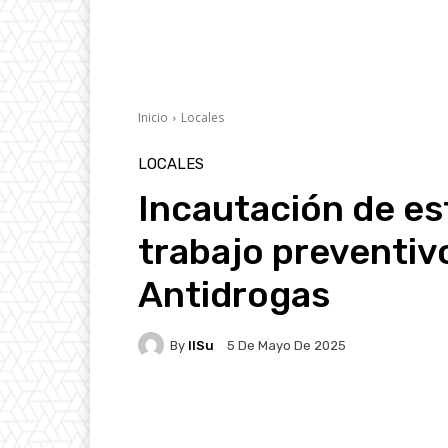
Inicio
Locales
LOCALES
Incautación de es
trabajo preventivo
Antidrogas
By
IlSu
5 De Mayo De 2025
Facebook
X
Pintere