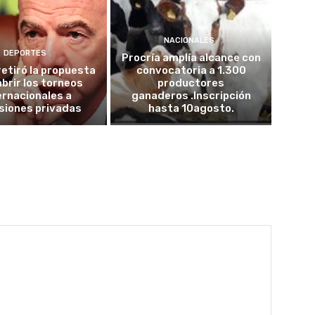
NACIONALES
DEPORTES
Procría amplía alcance con
retiró la propuesta
convocatoria a 1.300
abrir los torneos
productores
ernacionales a
ganaderos .Inscripción
siones privadas
hasta 10agosto.