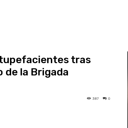
tupefacientes tras
 de la Brigada
387
0
st
WhatsApp