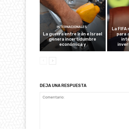
INTERNACIONALES
La FIFA 
La guerra entre Irán e Israel
para 
genera incertidumbre
int
económica y
inver
DEJA UNA RESPUESTA