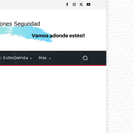
EstiloDeVida
Más