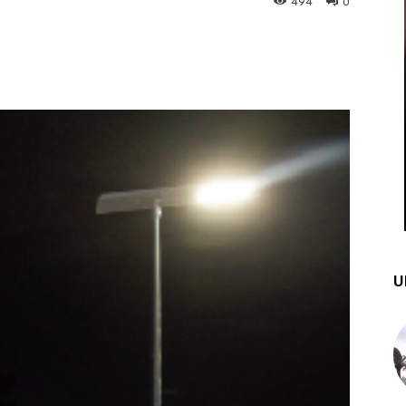
494
0
st
WhatsApp
U