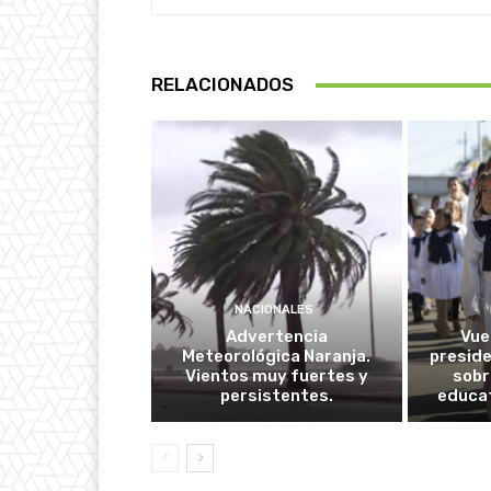
RELACIONADOS
NACIONALES
Advertencia
Vuel
Meteorológica Naranja.
presid
Vientos muy fuertes y
sobr
persistentes.
educat