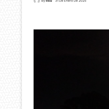
By
IlSu
31 De Enero De 2025
Facebook
X
Pintere