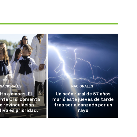
NACIONALES
NACIONALES
ta a clases. El
Un peón rural de 57 años
ente Orsi comenta
murió este jueves de tarde
e revinculación
tras ser alcanzado por un
iva es prioridad.
rayo