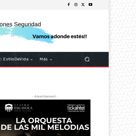
EstiloDeVida
Más
- Advertisement -