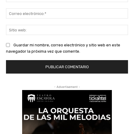
Co
ele
Sit
we
Guardar mi nombre, correo electrónico y sitio web en este
navegador la próxima vez que comente.
- Advertisement -