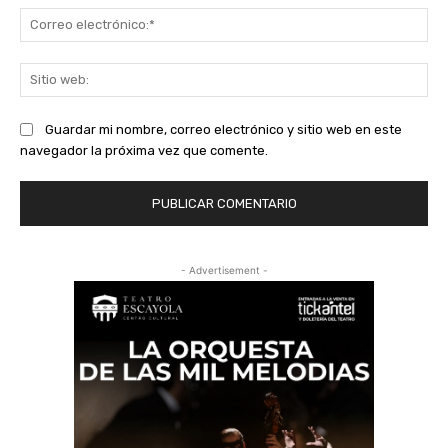
Co
ele
Sit
we
Guardar mi nombre, correo electrónico y sitio web en este
navegador la próxima vez que comente.
- Advertisement -