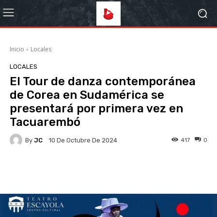
Inicio
Locales
LOCALES
El Tour de danza contemporánea
de Corea en Sudamérica se
presentará por primera vez en
Tacuarembó
By
JC
417
0
10 De Octubre De 2024
Facebook
X
Pinterest