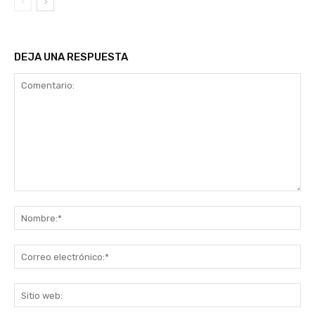
DEJA UNA RESPUESTA
Comentario:
No
Co
ele
Sit
we