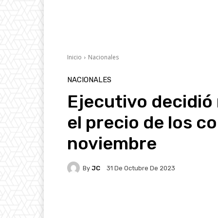
Inicio
Nacionales
NACIONALES
Ejecutivo decidió
el precio de los c
noviembre
By
JC
31 De Octubre De 2023
Facebook
X
Pintere