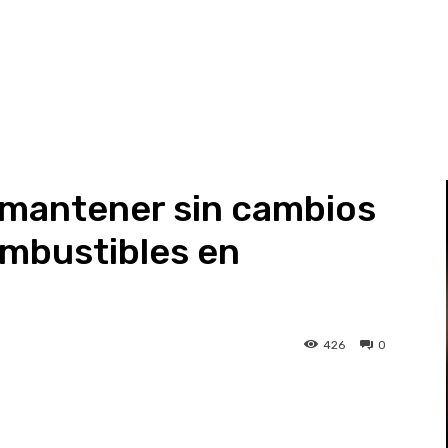
 mantener sin cambios
ombustibles en
426
0
st
WhatsApp