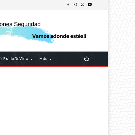
EstiloDeVida
Más