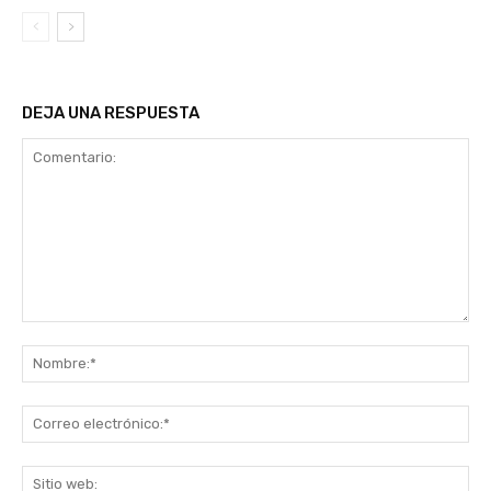
DEJA UNA RESPUESTA
Comentario:
No
Co
ele
Sit