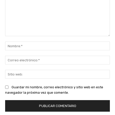
Comentario:
No
Co
ele
Sit
we
Guardar mi nombre, correo electrónico y sitio web en este
navegador la próxima vez que comente.