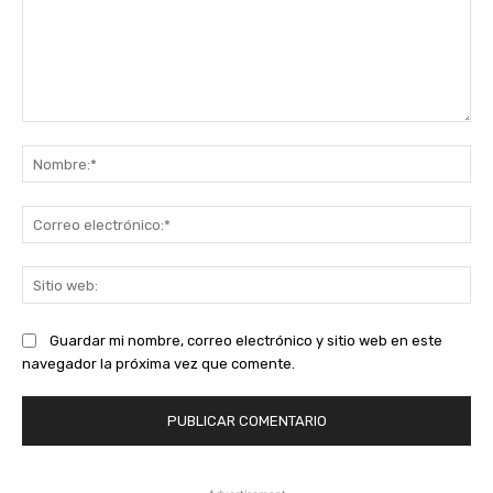
Comentario:
No
Co
ele
Sit
we
Guardar mi nombre, correo electrónico y sitio web en este
navegador la próxima vez que comente.