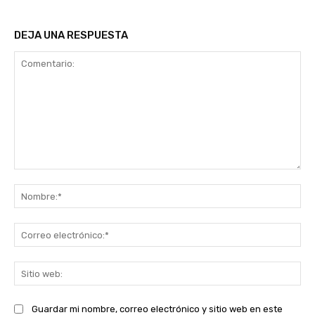
DEJA UNA RESPUESTA
Comentario:
No
Co
ele
Sit
we
Guardar mi nombre, correo electrónico y sitio web en este