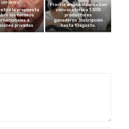
DEPORTES
Procría amplía alcance con
retiró la propuesta
convocatoria a 1.300
abrir los torneos
productores
ernacionales a
ganaderos .Inscripción
siones privadas
hasta 10agosto.