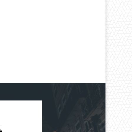
*
co:*