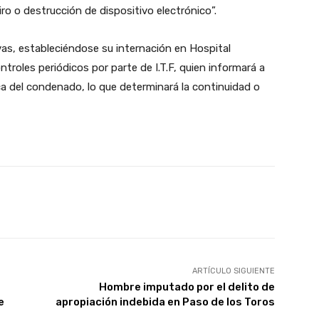
tiro o destrucción de dispositivo electrónico”.
as, estableciéndose su internación en Hospital
troles periódicos por parte de I.T.F, quien informará a
ca del condenado, lo que determinará la continuidad o
X
Pinterest
WhatsApp
ARTÍCULO SIGUIENTE
Hombre imputado por el delito de
e
apropiación indebida en Paso de los Toros