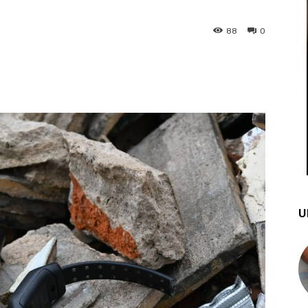
88
0
st
WhatsApp
U