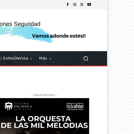
EstiloDeVida
Más
- Advertisement -