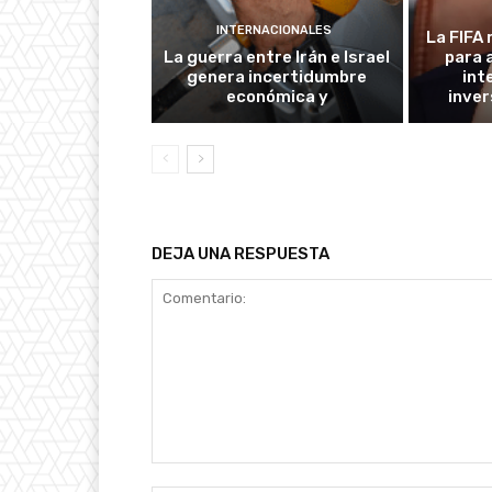
INTERNACIONALES
La FIFA 
La guerra entre Irán e Israel
para 
genera incertidumbre
int
económica y
inver
DEJA UNA RESPUESTA
Comentario: