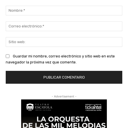
Comentario:
No
Co
ele
Sit
we
Guardar mi nombre, correo electrónico y sitio web en este
navegador la próxima vez que comente.
- Advertisement -