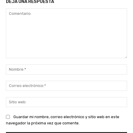
DEJA UNA RESPUESTA
Comentario:
No
Co
ele
Sit
we
Guardar mi nombre, correo electrónico y sitio web en este
navegador la próxima vez que comente.