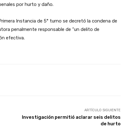
enales por hurto y daño.
rimera Instancia de 5° turno se decretó la condena de
utora penalmente responsable de “un delito de
ón efectiva.
X
Pinterest
WhatsApp
ARTÍCULO SIGUIENTE
Investigación permitió aclarar seis delitos
de hurto