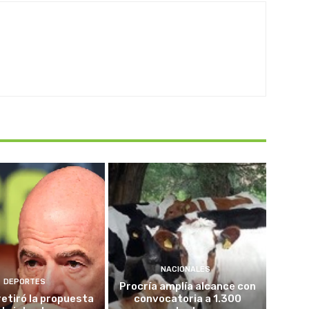
NACIONALES
DEPORTES
Procría amplía alcance con
retiró la propuesta
convocatoria a 1.300