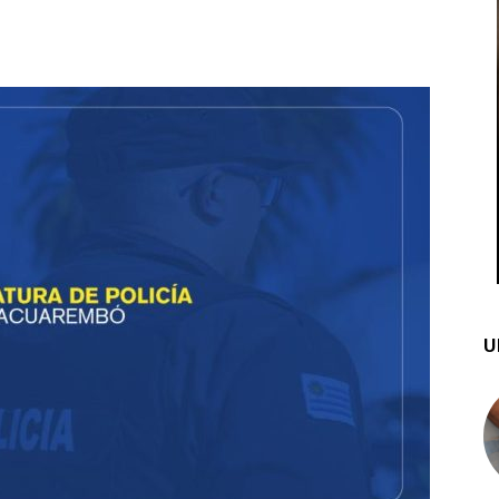
st
WhatsApp
U