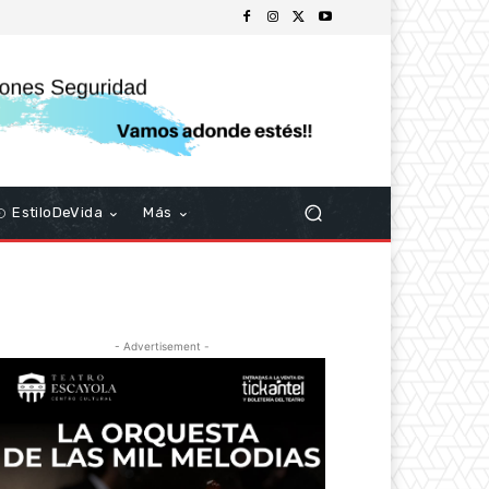
EstiloDeVida
Más
- Advertisement -