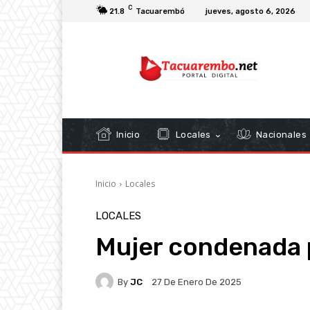
C
21.8
Tacuarembó
jueves, agosto 6, 2026
Inicio
Locales
Nacionales
Inicio
Locales
LOCALES
Mujer condenada 
By
JC
27 De Enero De 2025