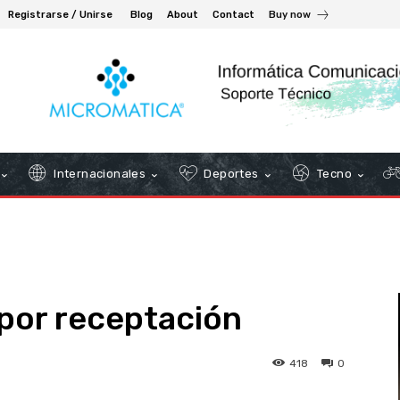
Registrarse / Unirse
Blog
About
Contact
Buy now
Internacionales
Deportes
Tecno
por receptación
418
0