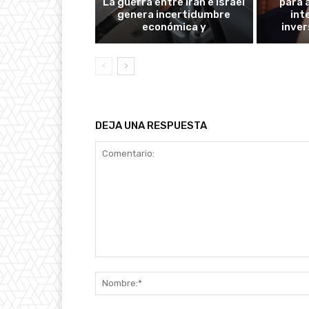
La guerra entre Irán e Israel
para 
genera incertidumbre
int
económica y
inver
DEJA UNA RESPUESTA
Comentario: