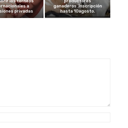
abrir los torneos
productores
ernacionales a
ganaderos .Inscripción
siones privadas
hasta 10agosto.
Nombre: