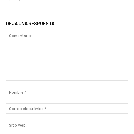
DEJA UNA RESPUESTA
Comentario:
No
Co
ele
Sit
we