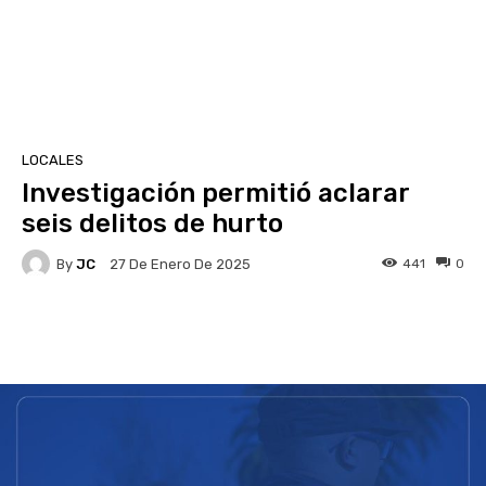
LOCALES
Investigación permitió aclarar
seis delitos de hurto
By
JC
441
0
27 De Enero De 2025
Facebook
X
Pinterest