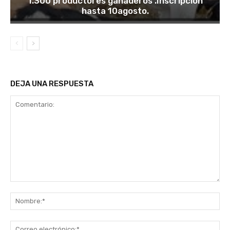
1.300 productores ganaderos .Inscripción
hasta 10agosto.
DEJA UNA RESPUESTA
Comentario:
No
Co