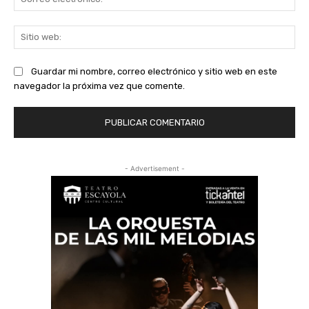
ele
Sit
we
Guardar mi nombre, correo electrónico y sitio web en este
navegador la próxima vez que comente.
- Advertisement -