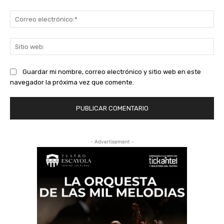
Co
ele
Sit
we
Guardar mi nombre, correo electrónico y sitio web en este
navegador la próxima vez que comente.
- Advertisement -