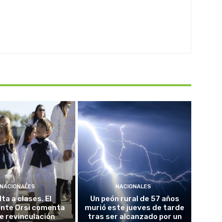
NACIONALES
NACIONALES
ta a clases. El
Un peón rural de 57 años
ente Orsi comenta
murió este jueves de tarde
e revinculación
tras ser alcanzado por un