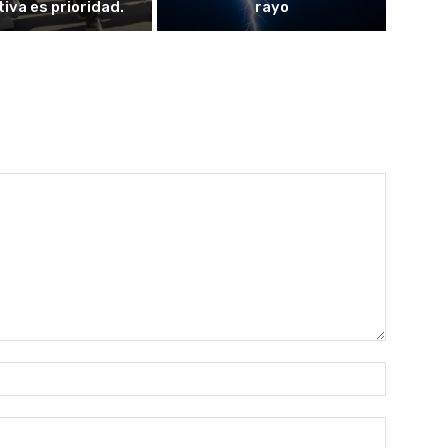
iva es prioridad.
rayo
Nombre:
Correo
electróni