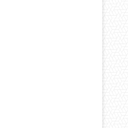
*
co:*