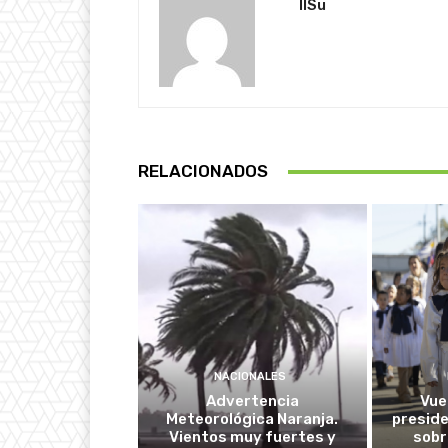
IlSu
RELACIONADOS
NACIONALES
Advertencia
Vuel
Meteorológica Naranja.
presid
Vientos muy fuertes y
sobr