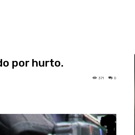
 por hurto.
371
0
st
WhatsApp