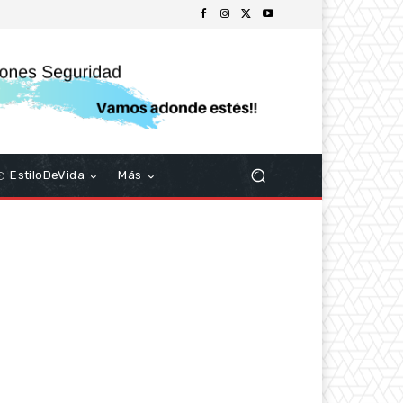
EstiloDeVida
Más