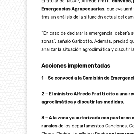
El titular del MGAP, Alfredo Fratti,
convocó, p
Emergencias Agropecuarias
, que evaluará
tras un análisis de la situación actual del c
“En caso de declarar la emergencia, debería su
zonas”, señaló Garibotto. Además, precisó qu
analizar la situación agroclimática y discutir 
Acciones implementadas
1 – Se convocó a la Comisión de Emergen
2 – El ministro Alfredo Fratti cito a una r
agroclimática y discutir las medidas.
3 – A la zona ya autorizada con pastoreo e
rurales
de los departamentos Canelones, Col