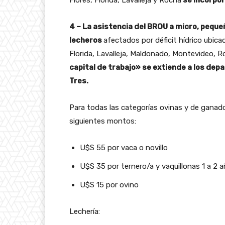
Flores, Florida, Lavalleja y Rocha
se incorpor
4 – La asistencia del BROU a micro, peq
lecheros
afectados por déficit hídrico ubic
Florida, Lavalleja, Maldonado, Montevideo, 
capital de trabajo» se extiende a los dep
Tres.
Para todas las categorías ovinas y de ganad
siguientes montos:
U$S 55 por vaca o novillo
U$S 35 por ternero/a y vaquillonas 1 a 2 
U$S 15 por ovino
Lechería: