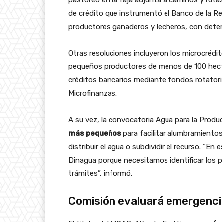
pastoreo en la faja adjunta a caminos y rutas
de crédito que instrumentó el Banco de la R
productores ganaderos y lecheros, con deter
Otras resoluciones incluyeron los microcrédit
pequeños productores de menos de 100 hectár
créditos bancarios mediante fondos rotatori
Microfinanzas.
A su vez, la convocatoria Agua para la Produ
más pequeños
para facilitar alumbramiento
distribuir el agua o subdividir el recurso. “
Dinagua porque necesitamos identificar los po
trámites”, informó.
Comisión evaluará emergenc