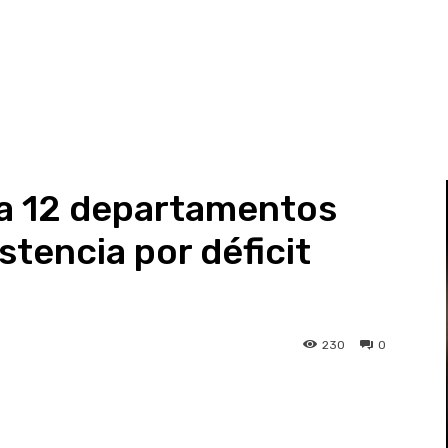
 a 12 departamentos
stencia por déficit
230
0
st
WhatsApp