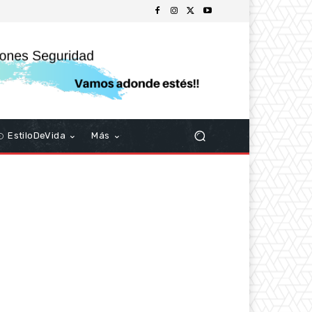
EstiloDeVida
Más