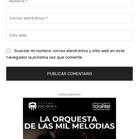
Co
ele
Sit
we
Guardar mi nombre, correo electrónico y sitio web en este
navegador la próxima vez que comente.
- Advertisement -