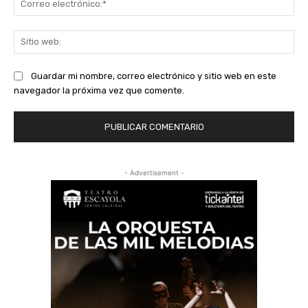
ele
Sit
we
Guardar mi nombre, correo electrónico y sitio web en este
navegador la próxima vez que comente.
- Advertisement -