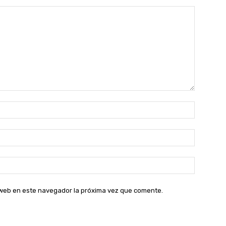
Nombre:
Correo
electróni
Sitio
web:
o web en este navegador la próxima vez que comente.