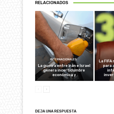
RELACIONADOS
INTERNACIONALES
La FIFA 
La guerra entre Irán e Israel
para 
genera incertidumbre
int
económica y
inver
DEJA UNA RESPUESTA