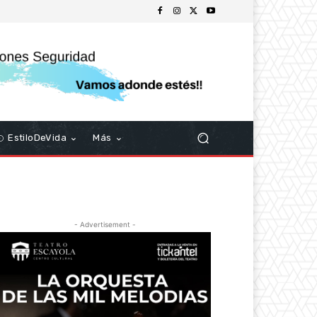
EstiloDeVida
Más
- Advertisement -