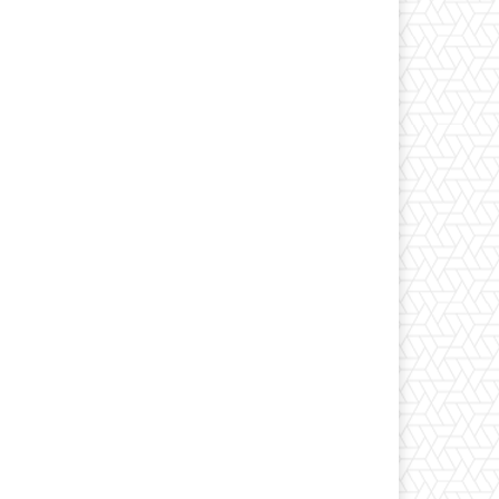
*
co:*