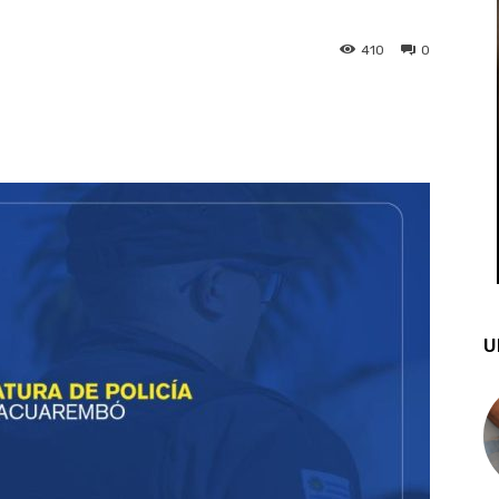
410
0
st
WhatsApp
U