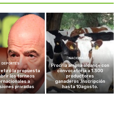
NACIONALES
DEPORTES
Procría amplía alcance con
retiró la propuesta
convocatoria a 1.300
abrir los torneos
productores
ernacionales a
ganaderos .Inscripción
siones privadas
hasta 10agosto.