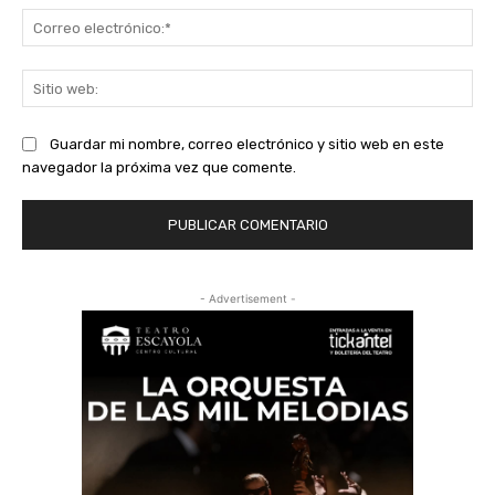
Co
ele
Sit
we
Guardar mi nombre, correo electrónico y sitio web en este
navegador la próxima vez que comente.
- Advertisement -