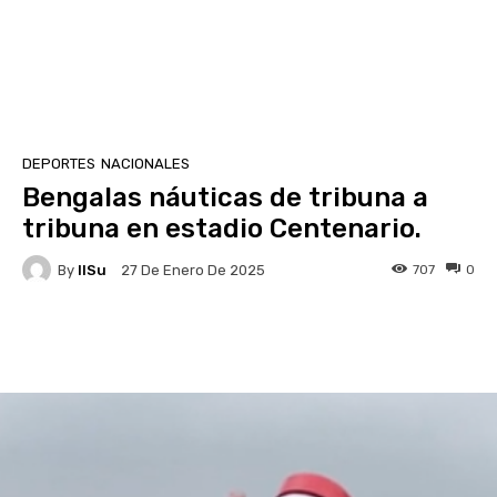
DEPORTES
NACIONALES
Bengalas náuticas de tribuna a
tribuna en estadio Centenario.
By
IlSu
707
0
27 De Enero De 2025
Facebook
X
Pinterest