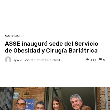
NACIONALES
ASSE inauguró sede del Servicio
de Obesidad y Cirugía Bariátrica
By
JC
534
0
22 De Octubre De 2024
Facebook
X
Pinterest