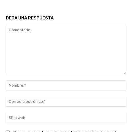
DEJA UNA RESPUESTA
Comentario:
No
Co
ele
Sit
we