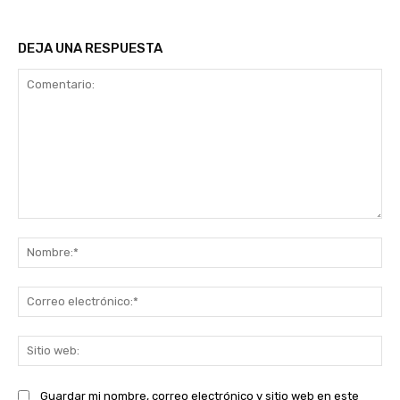
DEJA UNA RESPUESTA
Comentario:
No
Co
ele
Sit
we
Guardar mi nombre, correo electrónico y sitio web en este