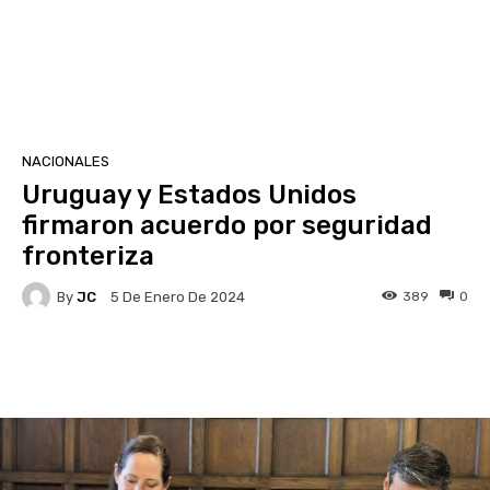
NACIONALES
Uruguay y Estados Unidos
firmaron acuerdo por seguridad
fronteriza
By
JC
389
0
5 De Enero De 2024
Facebook
X
Pinterest