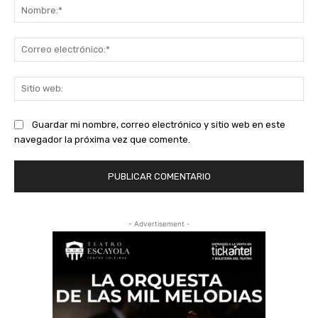
No
Co
ele
Sit
we
Guardar mi nombre, correo electrónico y sitio web en este
navegador la próxima vez que comente.
- Advertisement -