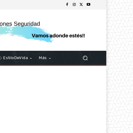
EstiloDeVida
Más