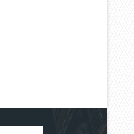
*
co:*