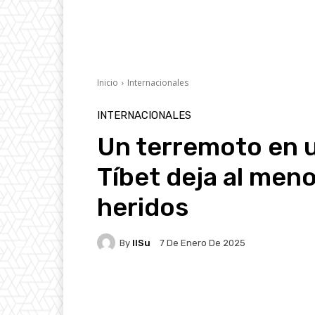
Inicio
Internacionales
INTERNACIONALES
Un terremoto en u
Tíbet deja al men
heridos
By
IlSu
7 De Enero De 2025
Facebook
X
Pintere