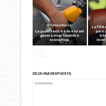
INTERNACIONALES
La FIFA 
La guerra entre Irán e Israel
para 
genera incertidumbre
int
económica.
inver
DEJA UNA RESPUESTA