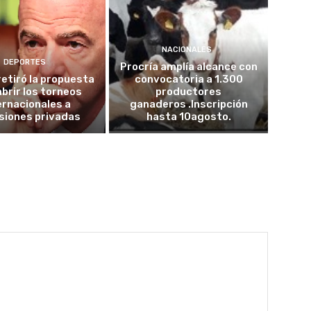
NACIONALES
DEPORTES
Procría amplía alcance con
retiró la propuesta
convocatoria a 1.300
abrir los torneos
productores
ernacionales a
ganaderos .Inscripción
siones privadas
hasta 10agosto.