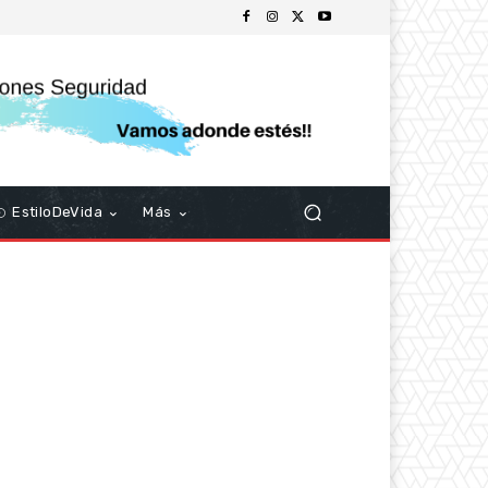
EstiloDeVida
Más