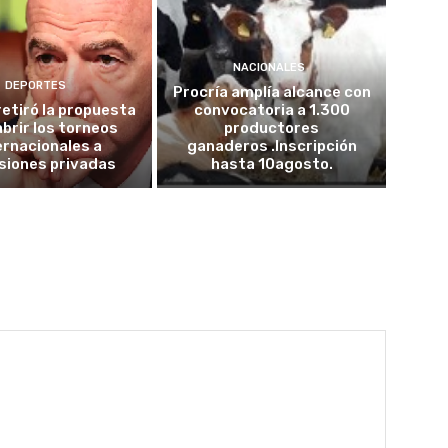
NACIONALES
DEPORTES
Procría amplía alcance con
retiró la propuesta
convocatoria a 1.300
abrir los torneos
productores
ernacionales a
ganaderos .Inscripción
siones privadas
hasta 10agosto.