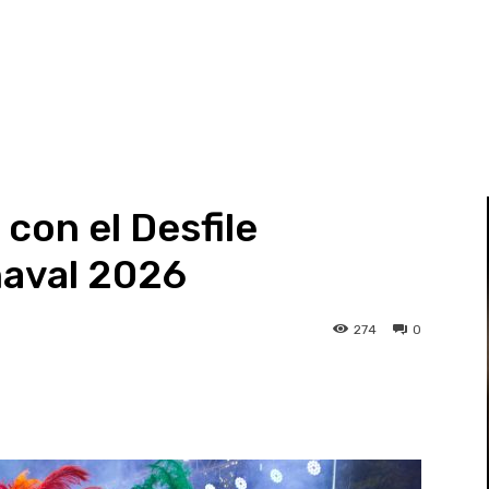
con el Desfile
naval 2026
274
0
st
WhatsApp