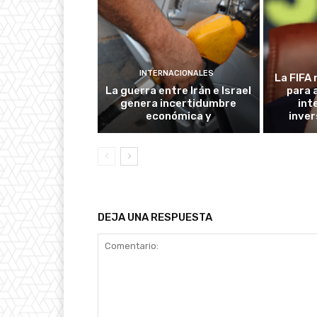
INTERNACIONALES
La FIFA 
La guerra entre Irán e Israel
para 
genera incertidumbre
int
económica y
inver
DEJA UNA RESPUESTA