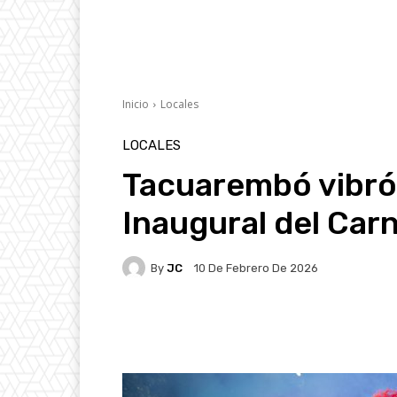
Inicio
Locales
LOCALES
Tacuarembó vibró 
Inaugural del Car
By
JC
10 De Febrero De 2026
Facebook
X
Pintere