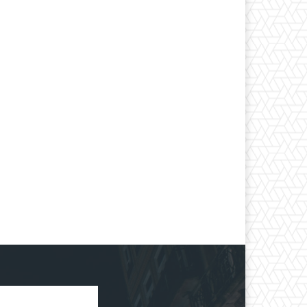
*
co:*