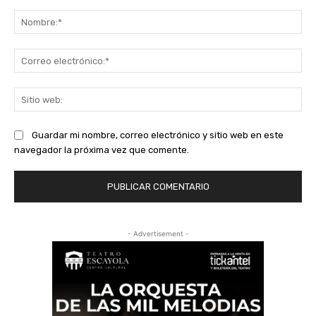
Comentario:
No
Co
ele
Sit
we
Guardar mi nombre, correo electrónico y sitio web en este
navegador la próxima vez que comente.
- Advertisement -