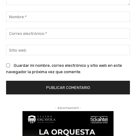
Comentario:
No
Co
ele
Sit
we
Guardar mi nombre, correo electrónico y sitio web en este
navegador la próxima vez que comente.
- Advertisement -