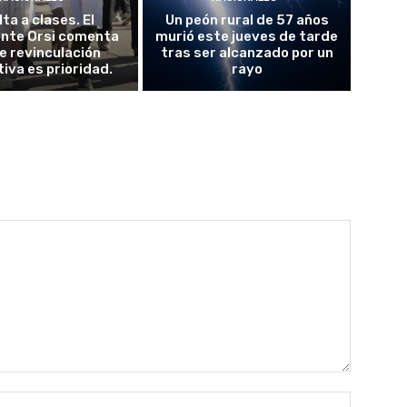
ta a clases. El
Un peón rural de 57 años
ente Orsi comenta
murió este jueves de tarde
e revinculación
tras ser alcanzado por un
iva es prioridad.
rayo
Nombre: