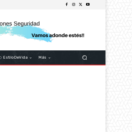
EstiloDeVida
Más