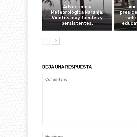
Advertencia
Vuel
Meteorológica Naranja.
presid
Vientos muy fuertes y
sobr
persistentes.
educat
DEJA UNA RESPUESTA
Comentario: