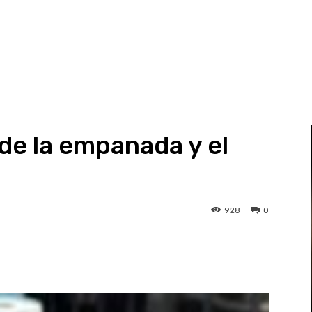
de la empanada y el
928
0
st
WhatsApp