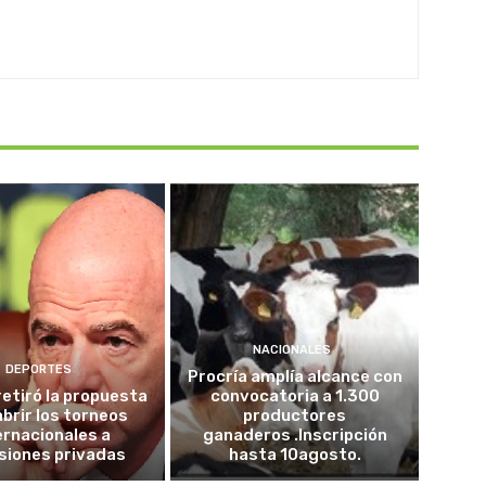
NACIONALES
DEPORTES
Procría amplía alcance con
retiró la propuesta
convocatoria a 1.300
abrir los torneos
productores
ernacionales a
ganaderos .Inscripción
siones privadas
hasta 10agosto.