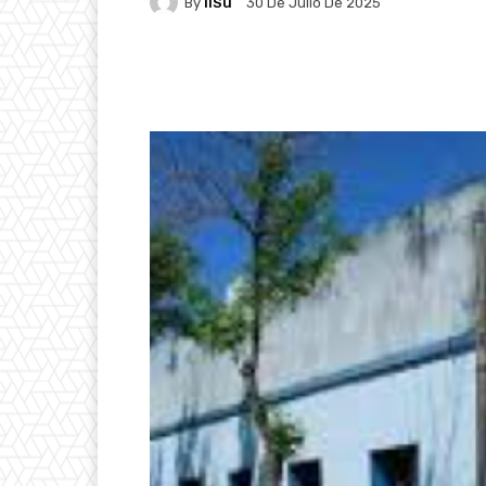
By
IlSu
30 De Julio De 2025
Facebook
X
Pintere