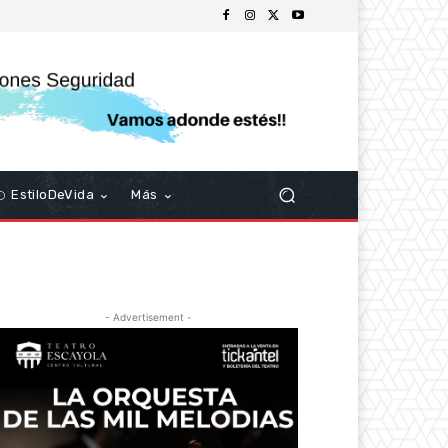
EstiloDeVida
Más
- Advertisement -