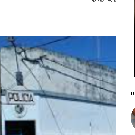
362
0
st
WhatsApp
U