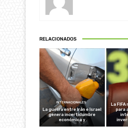
RELACIONADOS
INTERNACIONALES
La FIFA 
La guerra entre Irán e Israel
para 
genera incertidumbre
int
económica y
inver