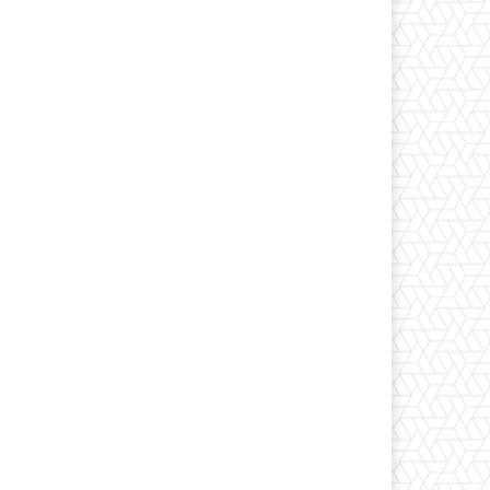
*
co:*