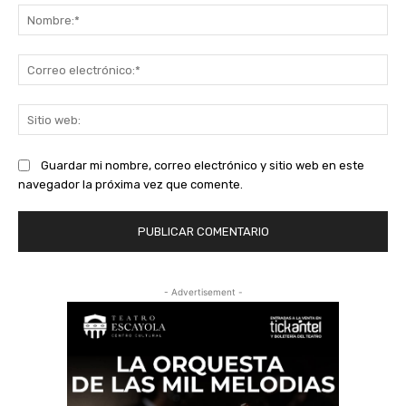
No
Co
ele
Sit
we
Guardar mi nombre, correo electrónico y sitio web en este
navegador la próxima vez que comente.
- Advertisement -