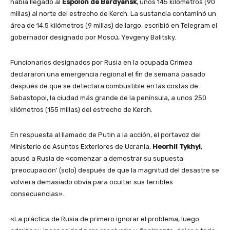
había llegado al
Espolón de Berdyansk
, unos 145 kilómetros (90
millas) al norte del estrecho de Kerch. La sustancia contaminó un
área de 14,5 kilómetros (9 millas) de largo, escribió en Telegram el
gobernador designado por Moscú, Yevgeny Balitsky.
Funcionarios designados por Rusia en la ocupada Crimea
declararon una emergencia regional el fin de semana pasado
después de que se detectara combustible en las costas de
Sebastopol, la ciudad más grande de la península, a unos 250
kilómetros (155 millas) del estrecho de Kerch.
En respuesta al llamado de Putin a la acción, el portavoz del
Ministerio de Asuntos Exteriores de Ucrania,
Heorhii Tykhyi
,
acusó a Rusia de «comenzar a demostrar su supuesta
‘preocupación’ (solo) después de que la magnitud del desastre se
volviera demasiado obvia para ocultar sus terribles
consecuencias».
«La práctica de Rusia de primero ignorar el problema, luego