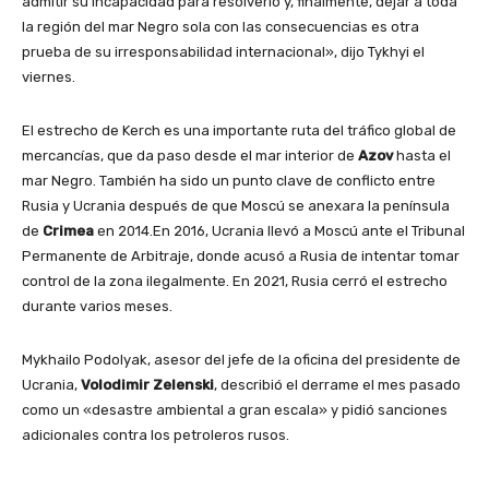
admitir su incapacidad para resolverlo y, finalmente, dejar a toda
la región del mar Negro sola con las consecuencias es otra
prueba de su irresponsabilidad internacional», dijo Tykhyi el
viernes.
El estrecho de Kerch es una importante ruta del tráfico global de
mercancías, que da paso desde el mar interior de
Azov
hasta el
mar Negro. También ha sido un punto clave de conflicto entre
Rusia y Ucrania después de que Moscú se anexara la península
de
Crimea
en 2014.En 2016, Ucrania llevó a Moscú ante el Tribunal
Permanente de Arbitraje, donde acusó a Rusia de intentar tomar
control de la zona ilegalmente. En 2021, Rusia cerró el estrecho
durante varios meses.
Mykhailo Podolyak, asesor del jefe de la oficina del presidente de
Ucrania,
Volodimir Zelenski
, describió el derrame el mes pasado
como un «desastre ambiental a gran escala» y pidió sanciones
adicionales contra los petroleros rusos.