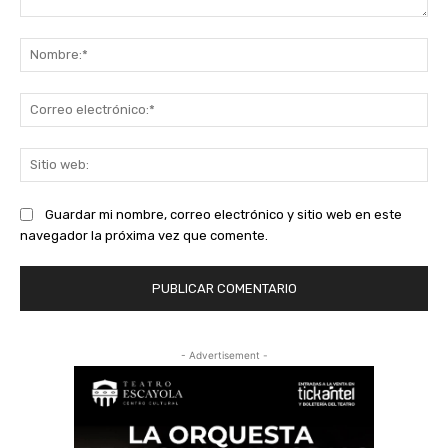
Comentario:
No
Co
ele
Sit
we
Guardar mi nombre, correo electrónico y sitio web en este
navegador la próxima vez que comente.
- Advertisement -