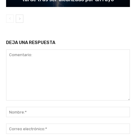
DEJA UNA RESPUESTA
Comentario:
No
Co
ele