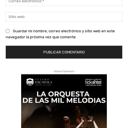
ele
Sit
we
Guardar mi nombre, correo electrónico y sitio web en este
navegador la próxima vez que comente.
- Advertisement -