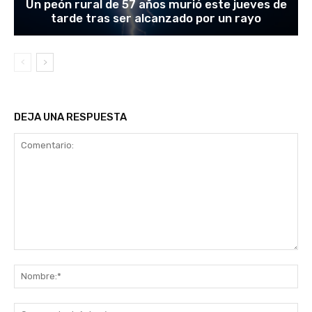
Un peón rural de 57 años murió este jueves de
tarde tras ser alcanzado por un rayo
DEJA UNA RESPUESTA
Comentario:
No
Co