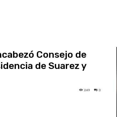
encabezó Consejo de
sidencia de Suarez y
249
0
st
WhatsApp