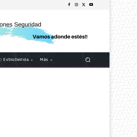
EstiloDeVida
Más